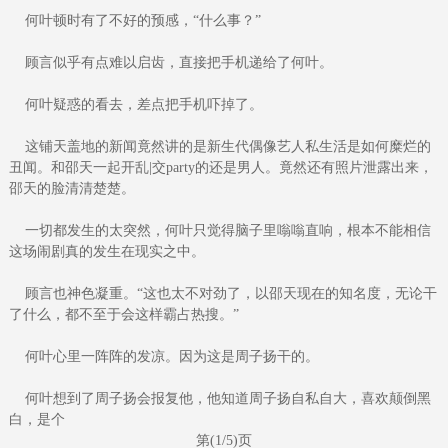
何叶顿时有了不好的预感，“什么事？”
顾言似乎有点难以启齿，直接把手机递给了何叶。
何叶疑惑的看去，差点把手机吓掉了。
这铺天盖地的新闻竟然讲的是新生代偶像艺人私生活是如何糜烂的
丑闻。和邵天一起开乱|交party的还是男人。竟然还有照片泄露出来，
邵天的脸清清楚楚。
一切都发生的太突然，何叶只觉得脑子里嗡嗡直响，根本不能相信
这场闹剧真的发生在现实之中。
顾言也神色凝重。“这也太不对劲了，以邵天现在的知名度，无论干
了什么，都不至于会这样霸占热搜。”
何叶心里一阵阵的发凉。因为这是周子扬干的。
何叶想到了周子扬会报复他，他知道周子扬自私自大，喜欢颠倒黑
白，是个
第(1/5)页