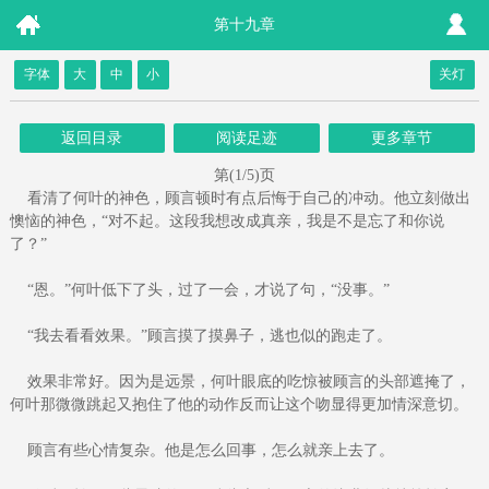
第十九章
字体
大
中
小
关灯
返回目录
阅读足迹
更多章节
第(1/5)页
看清了何叶的神色，顾言顿时有点后悔于自己的冲动。他立刻做出
懊恼的神色，“对不起。这段我想改成真亲，我是不是忘了和你说
了？”
“恩。”何叶低下了头，过了一会，才说了句，“没事。”
“我去看看效果。”顾言摸了摸鼻子，逃也似的跑走了。
效果非常好。因为是远景，何叶眼底的吃惊被顾言的头部遮掩了，
何叶那微微跳起又抱住了他的动作反而让这个吻显得更加情深意切。
顾言有些心情复杂。他是怎么回事，怎么就亲上去了。