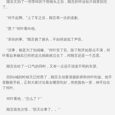
随后又拍了一些零碎的下雨镜头之后，顾言的毕业短片就算拍完
了。
“对不起啊。”上了车之后，顾言再一次的道歉。
“恩？”何叶看向他。
“亲你的事。”顾言挠了挠头，不由得放低了声音。
“没事，都是为了拍戏嘛。”何叶笑了笑。除了刚开始那点不满，何
叶看起来确实已经把这点插曲掀过去了，对顾言还是一个态度。
顾言在松了一口气的同时，又有一点说不清道不明的失望。
回到s城的时候天已经黑了，顾言主动要请摄影师和何叶吃饭。他手
里翻着手机，正和大家讨论着去哪里吃好，突然脸色一变，伸手拉住
了何叶。
何叶看他，“怎么了？”
顾言面色古怪，“邵天出事了。。”