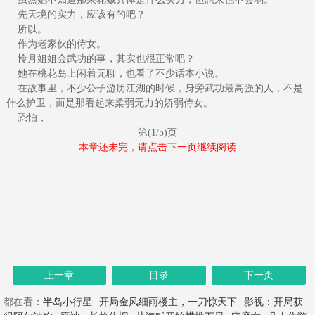
先天境的实力，应该有的吧？
所以。
作为老家伙的侍女。
怜月姐姐会武功的事，其实也很正常吧？
她在桃花岛上闲着无聊，也看了不少话本小说。
在故事里，不少公子游历江湖的时候，身旁武功最高强的人，不是
什么护卫，而是那看起来柔弱无力的娇弱侍女。
恐怕，
第(1/5)页
本章还未完，请点击下一页继续阅读
上一章
目录
下一页
都在看：
半岛小行星
开局金风细雨楼主，一刀惊天下
影视：开局获