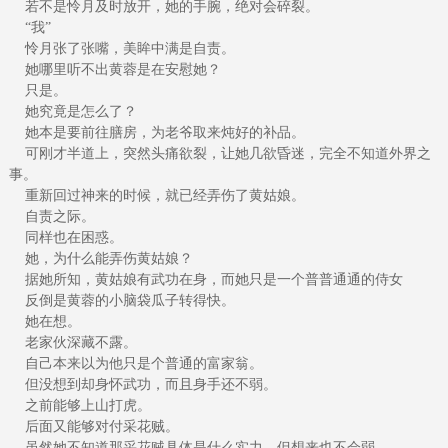
若不是怜月及时放开，她的手腕，绝对会碎裂。
“我”
怜月张了张嘴，美眸中满是自责。
她哪里听不出黄蓉是在安慰她？
只是。
她究竟是怎么了？
她本是要前往膳房，为老爷取来炖好的补品。
可刚才半道上，突然头痛欲裂，让她几欲昏迷，完全不知道外界之
事。
重新回过神来的时候，就已经弄伤了黄姑娘。
自责之际。
同样也在困惑。
她，为什么能弄伤黄姑娘？
据她所知，黄姑娘有武功在身，而她只是一个普普通通的侍女
反倒是黄蓉的小脑袋瓜子转得快。
她在想。
老家伙深藏不露。
自己本来以为他只是个普通的富家翁。
但没想到却身怀武功，而且身手还不弱。
之前能够上山打虎。
后面又能够对付采花贼。
虽然她不知道那采花贼具体是什么实力，但想来也不会弱。