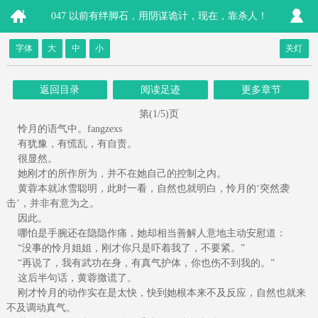
047 以前有绊脚石，用阴谋诡计，现在，靠杀人！
字体
大
中
小
关灯
返回目录
阅读足迹
更多章节
第(1/5)页
怜月的语气中。fangzexs
有犹豫，有慌乱，有自责。
很显然。
她刚才的所作所为，并不在她自己的控制之内。
黄蓉本就冰雪聪明，此时一看，自然也就明白，怜月的‘突然袭
击’，并非有意为之。
因此。
哪怕是手腕还在隐隐作痛，她却相当善解人意地主动安慰道：
“没事的怜月姐姐，刚才你只是吓着我了，不要紧。”
“再说了，我有武功在身，有真气护体，你也伤不到我的。”
这后半句话，黄蓉撒谎了。
刚才怜月的动作实在是太快，快到她根本来不及反应，自然也就来
不及调动真气。