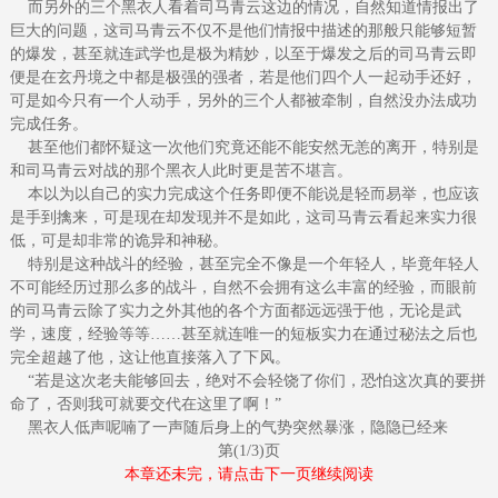
而另外的三个黑衣人看着司马青云这边的情况，自然知道情报出了
巨大的问题，这司马青云不仅不是他们情报中描述的那般只能够短暂
的爆发，甚至就连武学也是极为精妙，以至于爆发之后的司马青云即
便是在玄丹境之中都是极强的强者，若是他们四个人一起动手还好，
可是如今只有一个人动手，另外的三个人都被牵制，自然没办法成功
完成任务。
甚至他们都怀疑这一次他们究竟还能不能安然无恙的离开，特别是
和司马青云对战的那个黑衣人此时更是苦不堪言。
本以为以自己的实力完成这个任务即便不能说是轻而易举，也应该
是手到擒来，可是现在却发现并不是如此，这司马青云看起来实力很
低，可是却非常的诡异和神秘。
特别是这种战斗的经验，甚至完全不像是一个年轻人，毕竟年轻人
不可能经历过那么多的战斗，自然不会拥有这么丰富的经验，而眼前
的司马青云除了实力之外其他的各个方面都远远强于他，无论是武
学，速度，经验等等……甚至就连唯一的短板实力在通过秘法之后也
完全超越了他，这让他直接落入了下风。
“若是这次老夫能够回去，绝对不会轻饶了你们，恐怕这次真的要拼
命了，否则我可就要交代在这里了啊！”
黑衣人低声呢喃了一声随后身上的气势突然暴涨，隐隐已经来
第(1/3)页
本章还未完，请点击下一页继续阅读