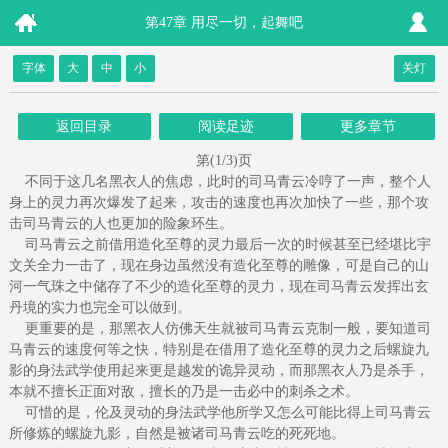
第47章 用尽一切，起舞吧
字体
大
中
小
关灯
返回目录
阅读足迹
更多章节
第(1/3)页
不同于这几名黑衣人的焦虑，此时的司马青云冷哼了一声，整个人
身上的灵力再次爆发了起来，攻击的速度也再次加快了一些，那个攻
击司马青云的人也更加的险象环生。
司马青云之前借用造化至尊的灵力最后一次的时候甚至已经堪比宇
文关全力一击了，现在身边虽然没有造化至尊的雕像，可是自己的山
河一气珠之中储存了不少的造化至尊的灵力，现在司马青云发挥出玄
丹境的实力也完全可以做到。
更重要的是，那黑衣人仿佛天生就被司马青云克制一般，要知道司
马青云的速度何等之快，特别是在借用了造化至尊的灵力之后螺旋九
影的身法武学使用起来更是越发的诡异灵动，而那黑衣人乃是杀手，
本就不擅长正面对敌，擅长的乃是一击必中的刺杀之术。
可惜的是，伦及灵动的身法武学他所学又怎么可能比得上司马青云
所修炼的螺旋九影，自然是被诸司马青云吃的死死地。